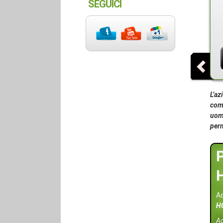
SEGUICI
L’az
comm
uomo
per
Ac
H
A