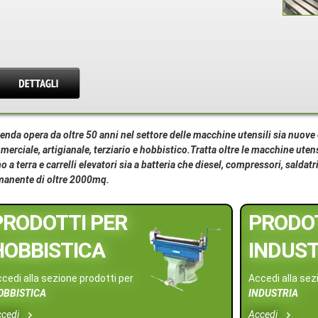
ienda opera da oltre 50 anni nel settore delle macchine utensili sia nuove 
erciale, artigianale, terziario e hobbistico.Tratta oltre le macchine utens
 a terra e carrelli elevatori sia a batteria che diesel, compressori, saldatr
manente di oltre 2000mq.
PRODOTTI PER
PRODOT
HOBBISTICA
INDUST
cedi alla sezione prodotti per
Accedi alla sez
OBBISTICA
INDUSTRIA
ccedi
Accedi