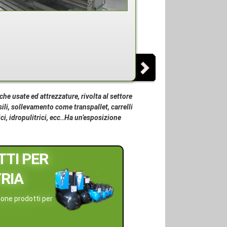
TIPO: A COLONNA MOD.
POTENZA: VOLT 400/50
che usate ed attrezzature, rivolta al settore
ili, sollevamento come transpallet, carrelli
ici, idropulitrici, ecc..Ha un’esposizione
TI PER
RIA
ione prodotti per