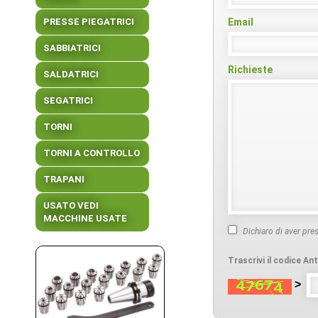
PRESSE PIEGATRICI
Email
SABBIATRICI
Richieste
SALDATRICI
SEGATRICI
TORNI
TORNI A CONTROLLO
TRAPANI
USATO VEDI
MACCHINE USATE
Dichiaro di aver pre
Trascrivi il codice A
>