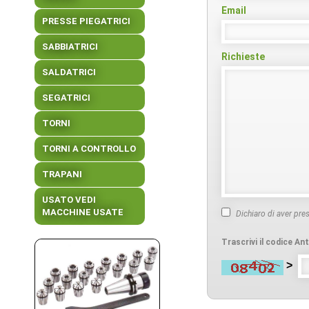
Email
PRESSE PIEGATRICI
SABBIATRICI
Richieste
SALDATRICI
SEGATRICI
TORNI
TORNI A CONTROLLO
TRAPANI
USATO VEDI
MACCHINE USATE
Dichiaro di aver pre
Trascrivi il codice A
>