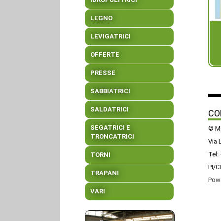
LEGNO
LEVIGATRICI
OFFERTE
PRESSE
SABBIATRICI
SALDATRICI
CO
SEGATRICI E
© MR
TRONCATRICI
Via 
Tel:
TORNI
PI/C
TRAPANI
Pow
VARI