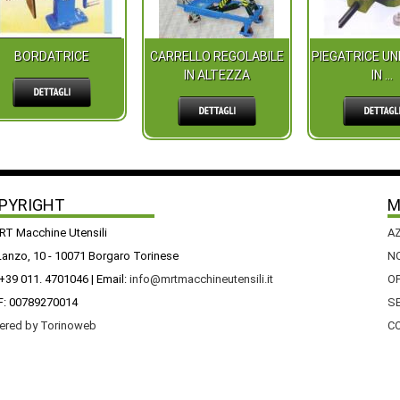
BORDATRICE
CARRELLO REGOLABILE
PIEGATRICE UN
IN ALTEZZA
IN ...
PYRIGHT
M
T Macchine Utensili
A
Lanzo, 10 - 10071 Borgaro Torinese
NO
 +39 011. 4701046 | Email:
info@mrtmacchineutensili.it
O
F: 00789270014
SE
ered by Torinoweb
C