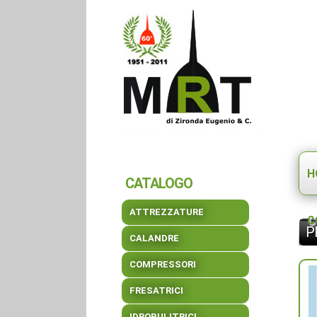
H
CATALOGO
ATTREZZATURE
C
P
CALANDRE
COMPRESSORI
FRESATRICI
IDROPULITRICI