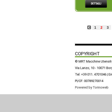
1
2
3
COPYRIGHT
© MRT Macchine Utensili
Via Lanzo, 10 - 10071 Bo
Tel: +39 011. 4701046 | E
PI/CF: 00789270014
Powered by Torinoweb